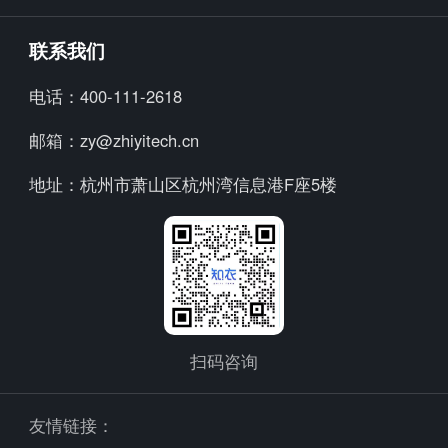
海外探款APP
知小布
公司简介
联系我们
海外探款
加入我们
电话：
400-111-2618
美念
行业资讯
邮箱：
zy@zhiyitech.cn
炼丹炉
公司动态
地址：
杭州市萧山区杭州湾信息港F座5楼
趋势报告
Trendscope
Fashion Diffusion +
知小衣
扫码咨询
友情链接：